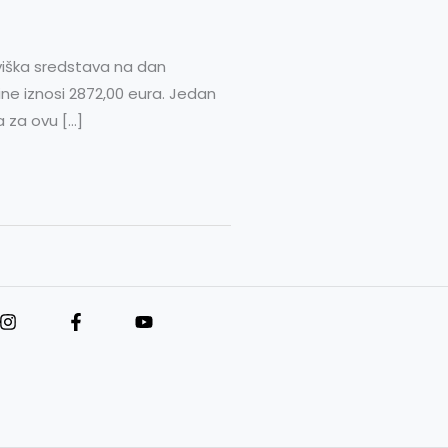
viška sredstava na dan
e iznosi 2872,00 eura. Jedan
 za ovu […]