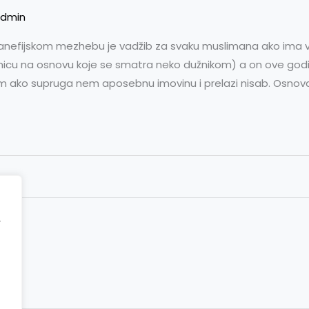
dmin
anefijskom mezhebu je vadžib za svaku muslimana ako ima 
nicu na osnovu koje se smatra neko dužnikom) a on ove godin
im ako supruga nem aposebnu imovinu i prelazi nisab. Osnova
r
ct