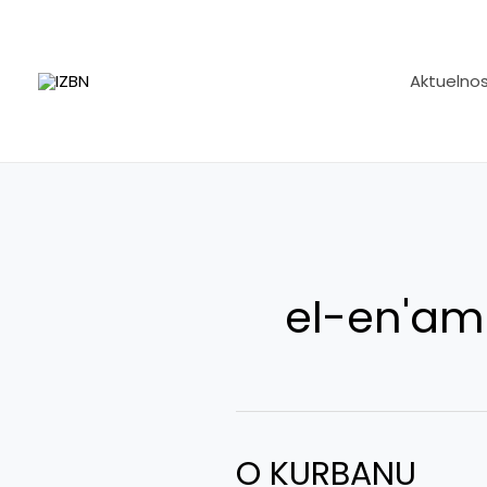
Skip
to
content
Aktuelnos
el-en'am
O KURBANU
O