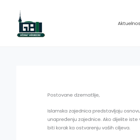
Skip
to
content
Aktuelnos
Postovane dzematlije,
Islamska zajednica predstavljaju osnovu 
unapređenju zajednice. Ako dijelite iste
biti korak ka ostvarenju vaših ciljeva.