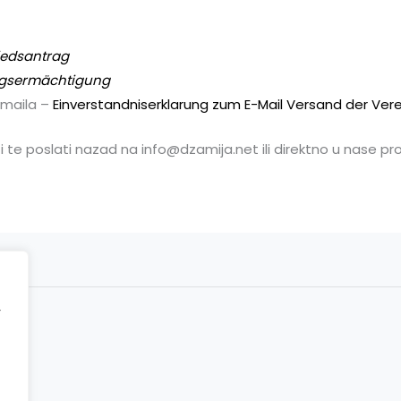
iedsantrag
ugsermächtigung
-maila –
Einverstandniserklarung zum E-Mail Versand der Ver
te poslati nazad na info@dzamija.net ili direktno u nase pros
r
ct