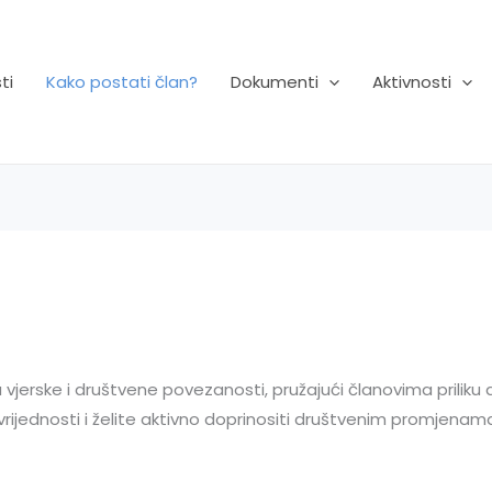
ti
Kako postati član?
Dokumenti
Aktivnosti
vjerske i društvene povezanosti, pružajući članovima priliku d
 vrijednosti i želite aktivno doprinositi društvenim promjen