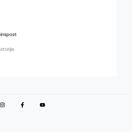
einspost
torije.