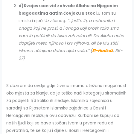
d)
Svojevrsan vid zahvale Allahu na Njegovim
blagodatima datim čovjeku u stoci.
U tom su
smislu i riječi Uzvišenog:
“…jedite ih, a nahranite i
onoga koji ne prosi, a i onoga koji prosi; tako smo
vam ih potčinili da biste zahvalni bili. Do Allaha neće
doprijeti meso njihovo i krv njihova, ali će Mu stići
iskreno učinjena dobra djela vaša.”
(
El-Hadždž
, 36-
37)
S obzirom da ovdje gdje živimo imamo otežanu mogućnost
oko mjesta za klanje, da je teško naći kategoriju siromašnih
za podijeliti 1/3 koliko ih sleduje, Islamska zajednica u
saradnji sa Rijasetom Islamske zajednice u Bosni i
Hercegovini realizuje ovu obavezu. Kurbani se kupuju od
naših ljudi koji se bave stočarstvom u prvom redu od
povratnika, te se kolju i djele u Bosni i Hercegovini i