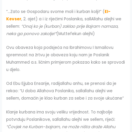
“…Zato se Gospodaru svome moli i kurban kolji!” (
El-
Kevser
, 2. ajet) a i iz riječimi Poslanika, sallAllahu alejhi we
sellem:
”Onaj ko je (kurban) zaklao prije Bajram namaza,
neka ga ponovo zakolje!”
(Muttefekun alejhi)
Ovu obaveza koja podsjeća na Ibrahimovu I Ismailovu
spremnost na žrtvu je obaveza koju nam je Poslanik
Muhammed a.s. ličnim primjerom pokazao kako se sprovodi
u djelo.
Od Ebu Ejjuba Ensarije, radijallahu anhu, se prenosi da je
rekao: “U doba Allahova Poslanika, sallallahu alejhi we
sellem, domaćin je klao kurban za sebe i za svoje ukućane”
Klanje kurbana ima svoju veliku vrijednost. To najbolje
potvrđuju Poslanikove, sallallahu alejhi we sellem, riječi:
“Čovjek ne Kurban-bajram, ne može ništa draže Allahu