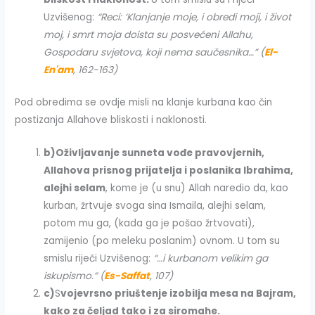
Uzvišenog:
“Reci: ‘Klanjanje moje, i obredi moji, i život
moj, i smrt moja doista su posvećeni Allahu,
Gospodaru svjetova, koji nema saučesnika…” (
El-
En'am
, 162-163)
Pod obredima se ovdje misli na klanje kurbana kao čin
postizanja Allahove bliskosti i naklonosti.
b)
Oživljavanje sunneta vođe pravovjernih,
Allahova prisnog prijatelja i poslanika Ibrahima,
alejhi selam
, kome je (u snu) Allah naredio da, kao
kurban, žrtvuje svoga sina Ismaila, alejhi selam,
potom mu ga, (kada ga je pošao žrtvovati),
zamijenio (po meleku poslanim) ovnom. U tom su
smislu riječi Uzvišenog:
“…i kurbanom velikim ga
iskupismo.” (
Es-Saffat
, 107)
c)
S
vojevrsno priuštenje izobilja mesa na Bajram,
kako za čeljad tako i za siromahe.