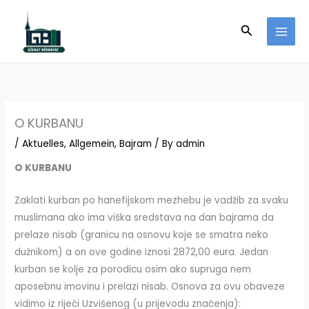
Skip
to
Search
content
O KURBANU
/
Aktuelles
,
Allgemein
,
Bajram
/ By
admin
O KURBANU
Zaklati kurban po hanefijskom mezhebu je vadžib za svaku
muslimana ako ima viška sredstava na dan bajrama da
prelaze nisab (granicu na osnovu koje se smatra neko
dužnikom) a on ove godine iznosi 2872,00 eura. Jedan
kurban se kolje za porodicu osim ako supruga nem
aposebnu imovinu i prelazi nisab. Osnova za ovu obaveze
vidimo iz riječi Uzvišenog (u prijevodu značenja):