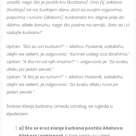
uraditi, nego što je pustiti krv (kurbana). Ona (tj. zaklana
životinja) će na Sudnjem danu doći sa svojim rogovima,
papcima i runom (dlakom). Kurbanska krv stigne prije do
Allaha, dželle šanuhu, nego što padne na zemlju. Zato se i vi
radujte kurbanu!”
Upitan:
“Šta su ovi kurbani?” – Allahov Poslanik, sallallahu
alejhi we sellem, je odgovorio: “Sunnet vašeg oca Ibrahima.”
Upitan: “A šta mi od njih imamo?” – odgovorio je: “Za svaku
dlaku po jedan sevab.”
Upitan: “A šta je sa runom?” – Allahov Poslanik, sallallahu
alejhi we sellem, je odgovorio: “Za svaku dlaku runa po
jedan sevab.”
Smisao klanja kurbana, između ostalog, se ogleda u
sljedećem:
a) Što se kroz klanje kurbana postiže Allahova
bliskost i naklonost.
U tom smislu su i riječi