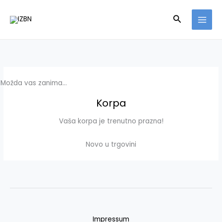
Skip
Search
to
content
Možda vas zanima…
Korpa
Vaša korpa je trenutno prazna!
Novo u trgovini
Impressum