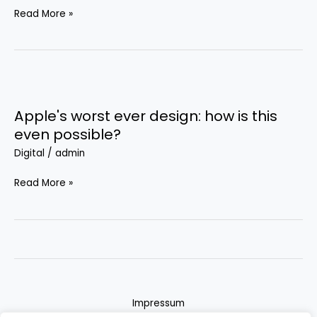
devices
Read More »
can
turn
your
tablet
Apple's
into
worst
a
Apple's worst ever design: how is this
ever
creative
even possible?
design:
tool
Digital
/
admin
how
is
Read More »
this
even
possible?
Impressum