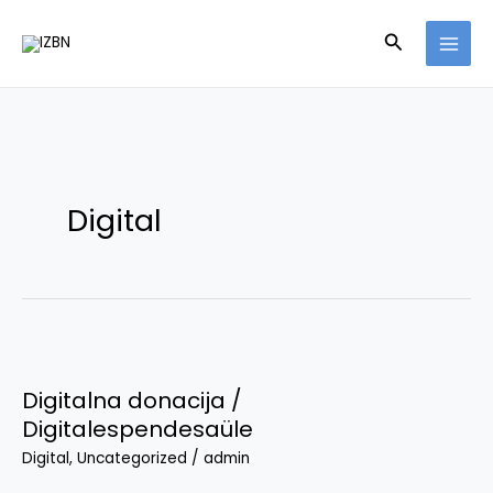
Skip
Search
to
content
Digital
Digitalna
donacija
Digitalna donacija /
/
Digitalespendesaüle
Digitalespendesaüle
Digital
,
Uncategorized
/
admin