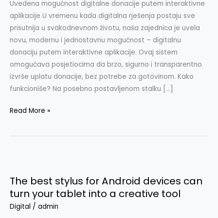
Uvedena mogućnost digitalne donacije putem interaktivne
aplikacije U vremenu kada digitalna rješenja postaju sve
prisutnija u svakodnevnom životu, naša zajednica je uvela
novu, modernu i jednostavnu mogućnost – digitalnu
donaciju putem interaktivne aplikacije. Ovaj sistem
omogućava posjetiocima da brzo, sigurno i transparentno
izvrše uplatu donacije, bez potrebe za gotovinom. Kako
funkcioniše? Na posebno postavljenom stalku […]
Read More »
The
best
The best stylus for Android devices can
stylus
turn your tablet into a creative tool
for
Digital
/
admin
Android