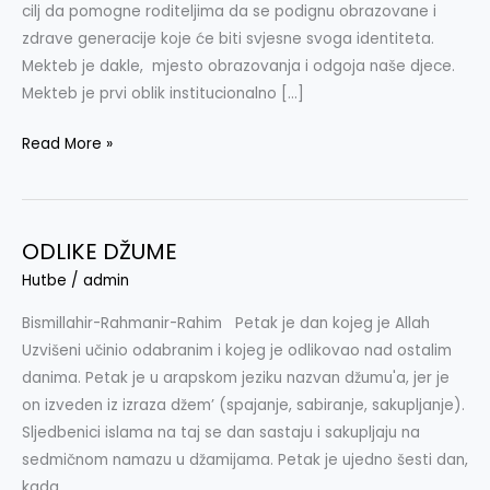
cilj da pomogne roditeljima da se podignu obrazovane i
zdrave generacije koje će biti svjesne svoga identiteta.
Mekteb je dakle, mjesto obrazovanja i odgoja naše djece.
Mekteb je prvi oblik institucionalno […]
Read More »
ODLIKE DŽUME
ODLIKE
DŽUME
Hutbe
/
admin
Bismillahir-Rahmanir-Rahim Petak je dan kojeg je Allah
Uzvišeni učinio odabranim i kojeg je odlikovao nad ostalim
danima. Petak je u arapskom jeziku nazvan džumu'a, jer je
on izveden iz izraza džem’ (spajanje, sabiranje, sakupljanje).
Sljedbenici islama na taj se dan sastaju i sakupljaju na
sedmičnom namazu u džamijama. Petak je ujedno šesti dan,
kada