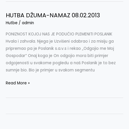
HUTBA DŽUMA-NAMAZ 08.02.2013
HUTBA
DŽUMA-
Hutbe
/
admin
NAMAZ
PONIZNOST KOJOJ NAS JE PODUČIO PLEMENITI POSLANIK
08.02.2013
Hvala i zahvala. Njega je Uzvišeni odabrao i za misiju ga
pripremao pa je Poslanik s.a.v.s i rekao „Odgojio me Moj
Gospodar“ Onaj koga je On odgojio mora biti primjer
odgojenosti u svakome pogledu a naš Poslanik je to bez
sumnje bio. Bio je primjer u svakom segmentu
Read More »