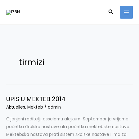
Skip
Search
to
content
tirmizi
UPIS U MEKTEB 2014
UPIS
U
Aktuelles
,
Mekteb
/
admin
MEKTEB
Cijenjeni roditelji, esselamu alejkum! Septembar je vrijeme
2014
početka školske nastave ali i početka mektebske nastave.
Mektebska nastava prati sistem školske nastave i ima za