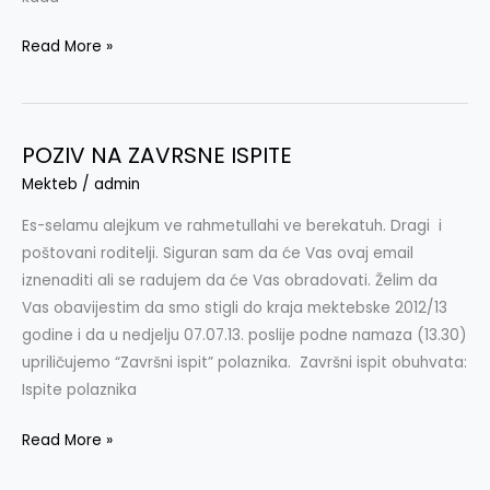
Read More »
POZIV NA ZAVRSNE ISPITE
POZIV
NA
Mekteb
/
admin
ZAVRSNE
Es-selamu alejkum ve rahmetullahi ve berekatuh. Dragi i
ISPITE
poštovani roditelji. Siguran sam da će Vas ovaj email
iznenaditi ali se radujem da će Vas obradovati. Želim da
Vas obavijestim da smo stigli do kraja mektebske 2012/13
godine i da u nedjelju 07.07.13. poslije podne namaza (13.30)
upriličujemo “Završni ispit” polaznika. Završni ispit obuhvata:
Ispite polaznika
Read More »