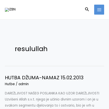
Skip
Search
to
content
resulullah
HUTBA DŽUMA-NAMAZ 15.02.2013
HUTBA
DŽUMA-
Hutbe
/
admin
NAMAZ
DAREŽLJIVOST NAŠEG POSLANIKA KAO UZOR DAREŽLJIVOSTI
15.02.2013
Uzvišeni Allah s.v.t. njega je učinio divnim uzorom i on je u
svakom segmentu djelovanja to i ostvario, bio je vrh u