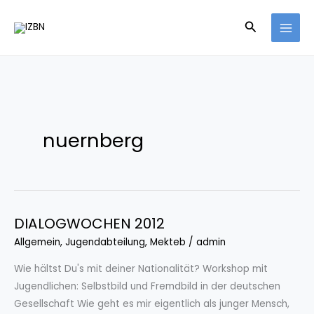
Skip
Search
to
content
nuernberg
DIALOGWOCHEN 2012
DIALOGWOCHEN
2012
Allgemein
,
Jugendabteilung
,
Mekteb
/
admin
Wie hältst Du's mit deiner Nationalität? Workshop mit
Jugendlichen: Selbstbild und Fremdbild in der deutschen
Gesellschaft Wie geht es mir eigentlich als junger Mensch,