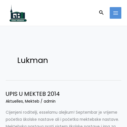
Skip
to
Search
content
Lukman
UPIS U MEKTEB 2014
UPIS
U
Aktuelles
,
Mekteb
/
admin
MEKTEB
Cijenjeni roditelji, esselamu alejkum! Septembar je vrijeme
2014
početka školske nastave ali i početka mektebske nastave.
Mektebska nastava prati sistem školske nastave i ima za