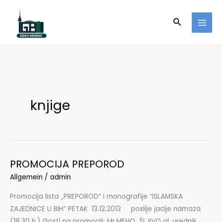
Skip
to
Search
content
knjige
PROMOCIJA PREPOROD
PROMOCIJA
PREPOROD
Allgemein
/
admin
Promocija lista „PREPOROD“ i monografije “ISLAMSKA
ZAJEDNICE U BIH” PETAK 13.12.2013 poslije jacije namaza
(18.30 h.) Gosti na promociji: Mr.MEHO ŠLJIVO gl. urednik