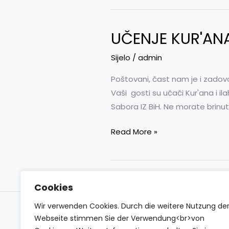
UČENJE KUR'ANA,
UČENJE
KUR'ANA,
Sijelo
/
admin
ILAHIJE
i
Poštovani, čast nam je i zadovo
KASIDE
Vaši gosti su učači Kur'ana i il
Sabora IZ BiH. Ne morate brinu
Read More »
Cookies
Wir verwenden Cookies. Durch die weitere Nutzung de
Impressum
Datenschutzerklärung
Conta
Webseite stimmen Sie der Verwendung<br>von