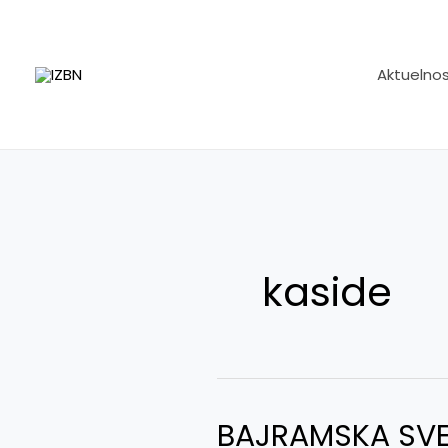
Skip
to
content
Aktuelnos
kaside
BAJRAMSKA SVEC
BAJRAMSKA