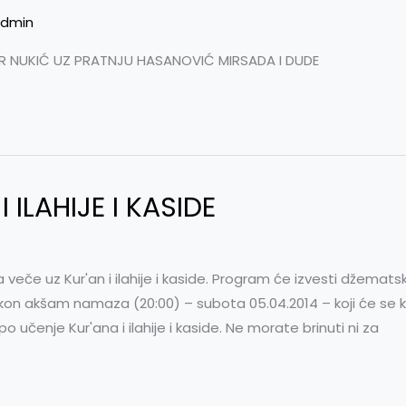
dmin
DIR NUKIĆ UZ PRATNJU HASANOVIĆ MIRSADA I DUDE
 ILAHIJE I KASIDE
če uz Kur'an i ilahije i kaside. Program će izvesti džematski h
kon akšam namaza (20:00) – subota 05.04.2014 – koji će se kl
 učenje Kur'ana i ilahije i kaside. Ne morate brinuti ni za