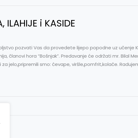
 ILAHIJE i KASIDE
ljstvo pozvati Vas da provedete lijepo popodne uz učenje Kur'a
ahija, članovi hora “Bošnjak”. Predavanje će održati mr. Bilal M
ti za jelo,pripremili smo: ćevape, viršle,pomfrit,kolače. Ra
r
ct