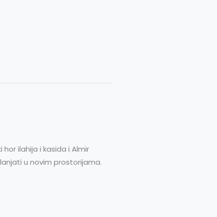
or ilahija i kasida i Almir
anjati u novim prostorijama.