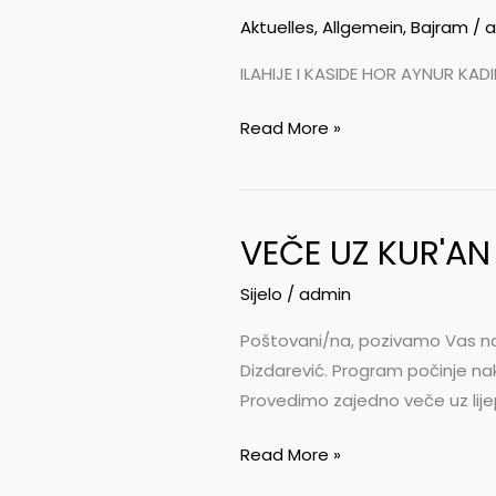
SVECANOST
Aktuelles
,
Allgemein
,
Bajram
/
a
–
12.10.2014
ILAHIJE I KASIDE HOR AYNUR KA
Read More »
VEČE UZ KUR'AN I
VEČE
UZ
Sijelo
/
admin
KUR'AN
I
Poštovani/na, pozivamo Vas na ve
ILAHIJE
Dizdarević. Program počinje na
I
Provedimo zajedno veče uz lijepo
KASIDE
Read More »