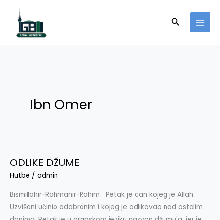
Skip
to
Search
content
Ibn Omer
ODLIKE DŽUME
ODLIKE
DŽUME
Hutbe
/
admin
Bismillahir-Rahmanir-Rahim Petak je dan kojeg je Allah
Uzvišeni učinio odabranim i kojeg je odlikovao nad ostalim
danima. Petak je u arapskom jeziku nazvan džumu'a, jer je