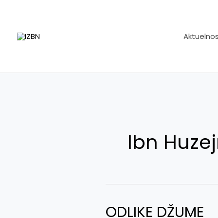
Skip
to
content
Aktuelnos
Ibn Huze
ODLIKE DŽUME
ODLIKE