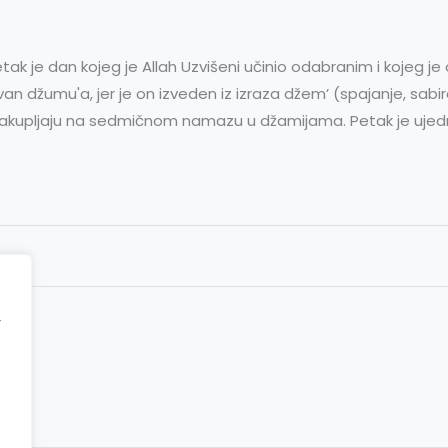
ak je dan kojeg je Allah Uzvišeni učinio odabranim i kojeg j
n džumu'a, jer je on izveden iz izraza džem’ (spajanje, sabira
 sakupljaju na sedmičnom namazu u džamijama. Petak je ujedn
r
ct