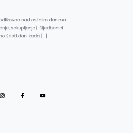
e odlikovao nad ostalim danima.
nje, sakupljanje). Sljedbenici
o šesti dan, kada […]