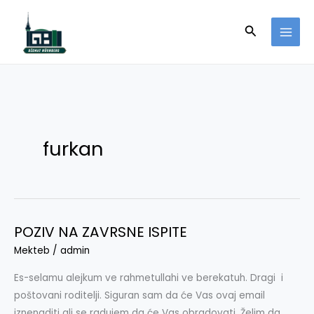
Skip
to
Search
content
furkan
POZIV NA ZAVRSNE ISPITE
POZIV
NA
Mekteb
/
admin
ZAVRSNE
Es-selamu alejkum ve rahmetullahi ve berekatuh. Dragi i
ISPITE
poštovani roditelji. Siguran sam da će Vas ovaj email
iznenaditi ali se radujem da će Vas obradovati. Želim da