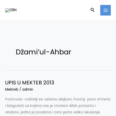
Skip
Search
to
content
Džami’ul-Ahbar
UPIS U MEKTEB 2013
UPIS
U
Mekteb
/
admin
MEKTEB
Poštovani roditelji es-selamu alejkum, Postoji puno ni’meta
2013
i blagodati sa kojima nas je Uzvišeni Allah počastio i
obdario, jedna je posebna i zato jeste veliko iskušenje.