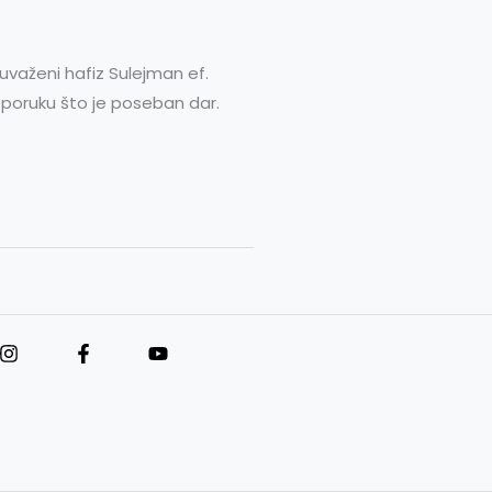
uvaženi hafiz Sulejman ef.
u poruku što je poseban dar.