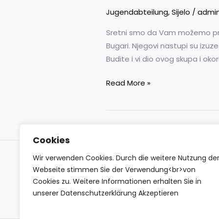
HAFIZ
Jugendabteilung
,
Sijelo
/
admi
SULEJMAN
EF.
Sretni smo da Vam možemo prenij
BUGARIJA
Bugari. Njegovi nastupi su izuz
Budite i vi dio ovog skupa i ok
Read More »
Cookies
Wir verwenden Cookies. Durch die weitere Nutzung de
Impressum
Datenschutzerklärung
Conta
Webseite stimmen Sie der Verwendung<br>von
Cookies zu. Weitere Informationen erhalten Sie in
unserer Datenschutzerklärung Akzeptieren