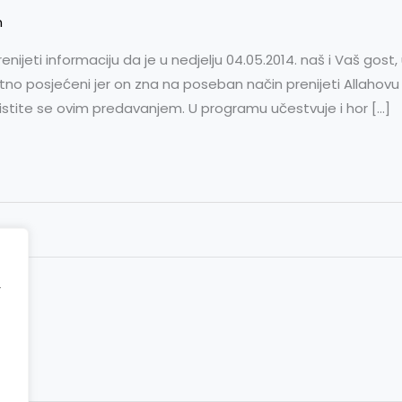
n
eti informaciju da je u nedjelju 04.05.2014. naš i Vaš gost, 
etno posjećeni jer on zna na poseban način prenijeti Allahov
oristite se ovim predavanjem. U programu učestvuje i hor […]
r
ct