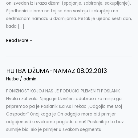
on izveden iz izraza džem’ (spajanje, sabiranje, sakupljanje).
Sljedbenici islama na taj se dan sastaju i sakupljaju na
sedmičnom namazu u džamijama. Petak je ujedno šesti dan,
kada […]
Read More »
HUTBA DŽUMA-NAMAZ 08.02.2013
HUTBA
DŽUMA-
Hutbe
/
admin
NAMAZ
PONIZNOST KOJOJ NAS JE PODUČIO PLEMENITI POSLANIK
08.02.2013
Hvala i zahvala. Njega je Uzvišeni odabrao i za misiju ga
pripremao pa je Poslanik s.a.v.s i rekao „Odgojio me Moj
Gospodar“ Onaj koga je On odgojio mora biti primjer
odgojenosti u svakome pogledu a naš Poslanik je to bez
sumnje bio. Bio je primjer u svakom segmentu