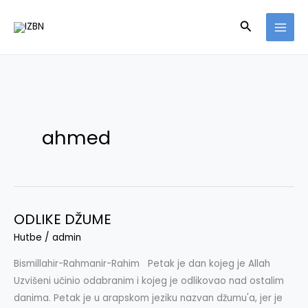
Skip
Search
to
content
ahmed
ODLIKE DŽUME
ODLIKE
DŽUME
Hutbe
/
admin
Bismillahir-Rahmanir-Rahim Petak je dan kojeg je Allah
Uzvišeni učinio odabranim i kojeg je odlikovao nad ostalim
danima. Petak je u arapskom jeziku nazvan džumu'a, jer je