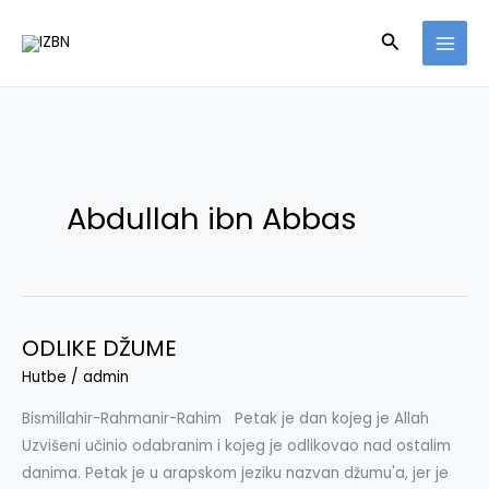
Skip
Search
to
content
Abdullah ibn Abbas
ODLIKE DŽUME
ODLIKE
DŽUME
Hutbe
/
admin
Bismillahir-Rahmanir-Rahim Petak je dan kojeg je Allah
Uzvišeni učinio odabranim i kojeg je odlikovao nad ostalim
danima. Petak je u arapskom jeziku nazvan džumu'a, jer je