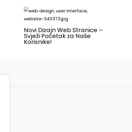
g
Novi Dizajn Web Stranice –
Svježi Početak za Naše
Korisnike!
r
ct