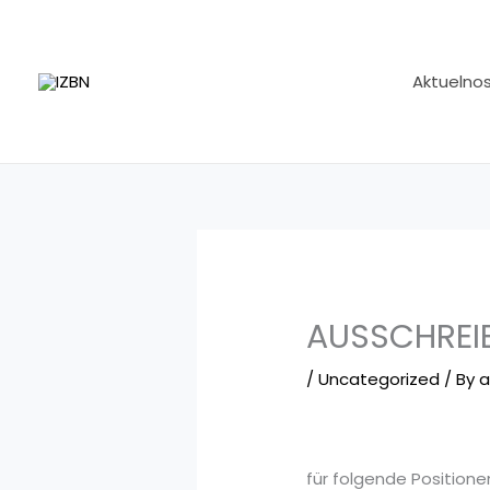
Skip
to
content
Aktuelnos
AUSSCHREI
/
Uncategorized
/ By
a
für folgende Positione