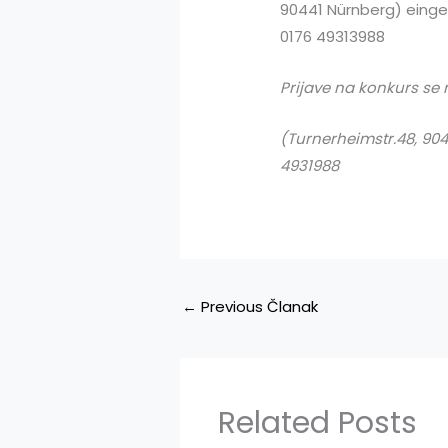
90441 Nürnberg) einger
0176 49313988
Prijave na konkurs se
(Turnerheimstr.48, 904
4931988
←
Previous Članak
Related Posts