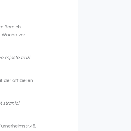
em Bereich
ro Woche vor
o mjesto traži
 der offiziellen
t stranici
Turnerheimstr.48,