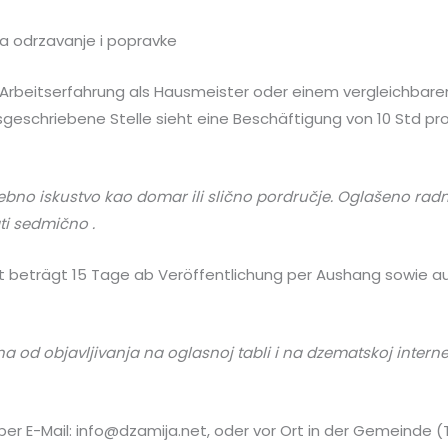
 odrzavanje i popravke
d Arbeitserfahrung als Hausmeister oder einem vergleichbar
sgeschriebene Stelle sieht eine Beschäftigung von 10 Std p
rebno iskustvo kao domar ili slično pordručje. Oglašeno radn
ti sedmično .
t beträgt 15 Tage ab Veröffentlichung per Aushang sowie auf
na od objavljivanja na oglasnoj tabli i na dzematskoj interne
r E-Mail: info@dzamija.net, oder vor Ort in der Gemeinde (