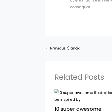
Ut enim ad minim venia
consequat.
←
Previous Članak
Related Posts
10 super awesome