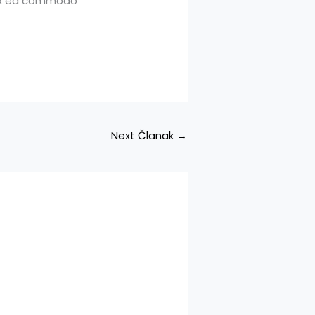
p ex ea commodo
Next Članak
→