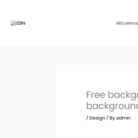
Skip
to
content
Aktuelnos
Free backg
background
/
Design
/ By
admin