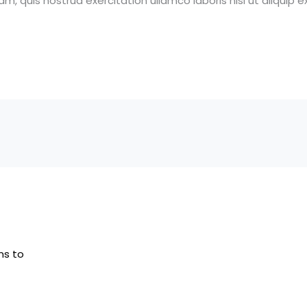
m, quis nostrud exercitation ullamco laboris nisi ut aliqui