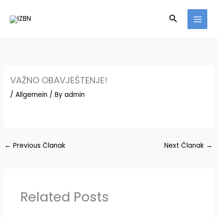
Skip
Search
to
content
VAŽNO OBAVJEŠTENJE!
/
Allgemein
/ By
admin
←
Previous Članak
Next Članak
→
Related Posts