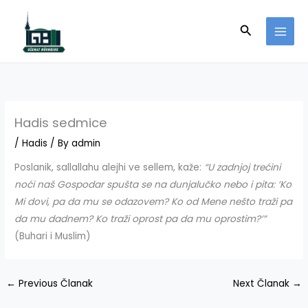
Skip
to
Search
content
Hadis sedmice
/
Hadis
/ By
admin
Poslanik, sallallahu alejhi ve sellem, kaže:
“U zadnjoj trećini
noći naš Gospodar spušta se na dunjalučko nebo i pita: ‘Ko
Mi dovi, pa da mu se odazovem? Ko od Mene nešto traži pa
da mu dadnem? Ko traži oprost pa da mu oprostim?’”
(Buhari i Muslim)
←
Previous Članak
Next Članak
→