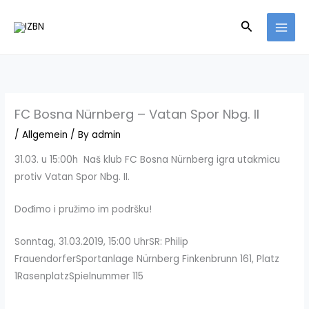
Skip
Search
to
content
FC Bosna Nürnberg – Vatan Spor Nbg. II
/
Allgemein
/ By
admin
31.03. u 15:00h Naš klub FC Bosna Nürnberg igra utakmicu
protiv Vatan Spor Nbg. II.
Dođimo i pružimo im podršku!
Sonntag, 31.03.2019, 15:00 UhrSR: Philip
FrauendorferSportanlage Nürnberg Finkenbrunn 161, Platz
1RasenplatzSpielnummer 115