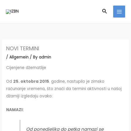
Skip
Search
to
content
NOVI TERMINI
/
Allgemein
/ By
admin
Cijenjene džematlije
Od
25. oktobra 2015
. godine, nastupilo je zimsko
računanje vremena, što znači da termini aktivnosti u našoj
džamiji izgledaju ovako:
NAMAZI:
Od ponedjeljka do petka namazi se