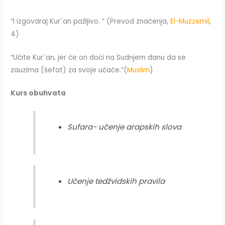
“I izgovaraj Kur´an pažljivo. ” (Prevod značenja,
El-Muzzemil
,
4)
“Učite Kur´an, jer će on doći na Sudnjem danu da se
zauzima (šefat) za svoje učače.”(
Muslim
)
Kurs obuhvata
Sufara- učenje arapskih slova
Učenje tedžvidskih pravila