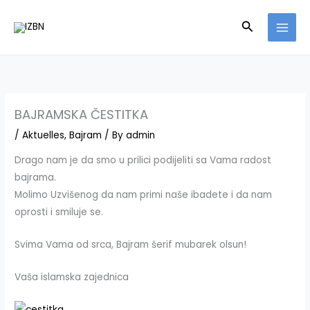
Skip
Search
to
content
BAJRAMSKA ČESTITKA
/
Aktuelles
,
Bajram
/ By
admin
Drago nam je da smo u prilici podijeliti sa Vama radost
bajrama.
Molimo Uzvišenog da nam primi naše ibadete i da nam
oprosti i smiluje se.
Svima Vama od srca, Bajram šerif mubarek olsun!
Vaša islamska zajednica