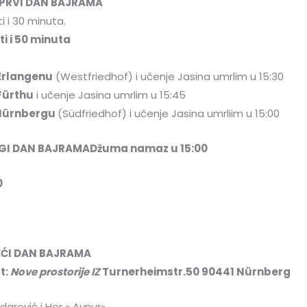
 PRVI DAN BAJRAMA
ti i 30 minuta.
ti i 50 minuta
Erlangenu
(Westfriedhof) i učenje Jasina umrlim u 15:30
F
ü
rthu
i učenje Jasina umrlim u 15:45
 Nürnbergu
(Südfriedhof) i učenje Jasina umrliim u 15:00
UGI DAN BAJRAMA
Džuma namaz u 15:00
0
REĆI DAN BAJRAMA
t:
Nove prostorije IZ
Turnerheimstr.50 90441 Nürnberg
izdarević i Hor « Aynur»