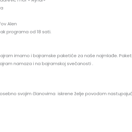
ra
fov Alen
tak programa od 18 sati.
 bajram imamo i bajramske paketiće za naše najmlađe. Paket
bajram namaza i na bajramskoj svečanosti .
osebno svojim članovima iskrene želje povodom nastupaju