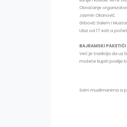
Obraćanje organizato
Jasmin Okanović
Grbović Salem i Musta
Ulaz od 17 sati a poče
BAJRAMSKI PAKETIĆI
Već je tradicija da uz
možete kupiti poslije 
Svim muslimanima a p