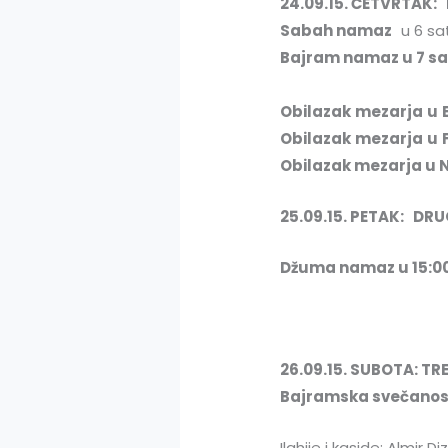
24.09.1
5
. ČETVRTAK:
Sabah namaz
u 6 sa
Bajram namaz
u 7 sa
Obilazak
mezarja
u
Obilazak
mezarja
u
Obilazak mezarja u
25.09.15. PETAK: DR
Džuma namaz u 15:0
26.09.15. SUBOTA: T
Ba
j
ramska svečanos
Ilahije i kaside: Almir D