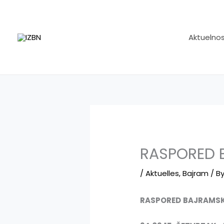
Skip
to
content
Aktuelnos
RASPORED 
/
Aktuelles
,
Bajram
/ B
RASPORED
BAJRAMSK