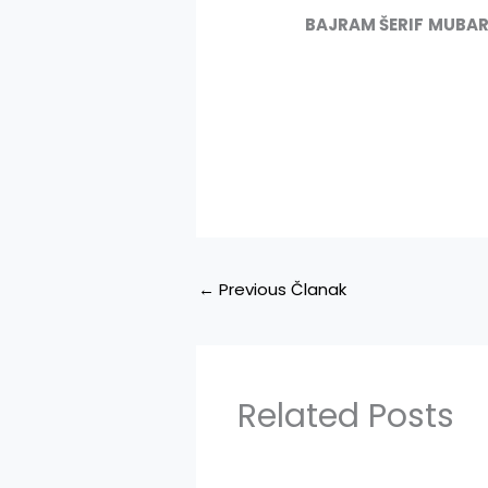
BAJRAM
Š
ERIF
MUBAR
ODBOR ISL
←
Previous Članak
Related Posts