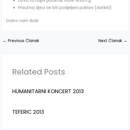
Dova za hajirli početak nove 1436.h.g.
Prisutnoj djeci će biti podjeljeni pokloni (slatkiši)
Dobro nam došli
←
Previous Članak
Next Članak
→
Related Posts
HUMANITARNI KONCERT 2013
TEFERIC 2013