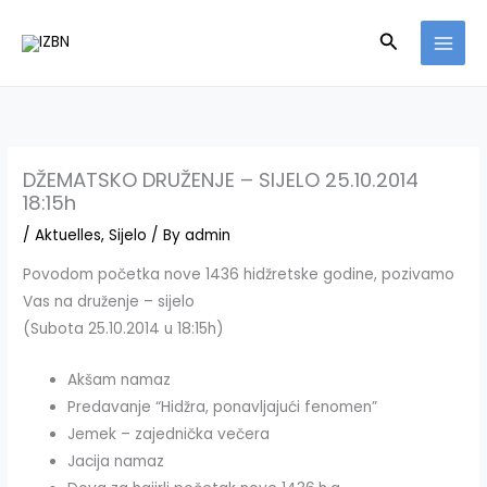
Skip
Search
to
content
DŽEMATSKO DRUŽENJE – SIJELO 25.10.2014
18:15h
/
Aktuelles
,
Sijelo
/ By
admin
Povodom početka nove 1436 hidžretske godine, pozivamo
Vas na druženje – sijelo
(Subota 25.10.2014 u 18:15h)
Akšam namaz
Predavanje “Hidžra, ponavljajući fenomen”
Jemek – zajednička večera
Jacija namaz