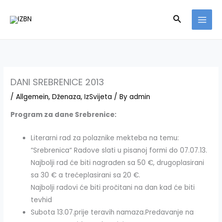
Skip
Search
to
content
DANI SREBRENICE 2013
/
Allgemein
,
Dženaza
,
IzSvijeta
/ By
admin
Program za dane Srebrenice:
Literarni rad za polaznike mekteba na temu:
“Srebrenica“ Radove slati u pisanoj formi do 07.07.13.
Najbolji rad će biti nagrađen sa 50 €, drugoplasirani
sa 30 € a trećeplasirani sa 20 €.
Najbolji radovi će biti pročitani na dan kad će biti
tevhid
Subota 13.07.prije teravih namaza.Predavanje na