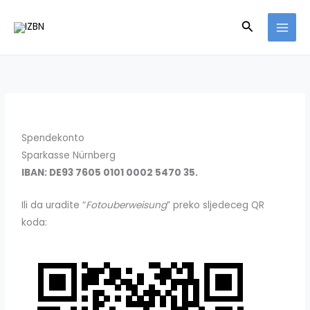
Zum
Suchen
Inhalt
springen
Spendekonto
Sparkasse Nürnberg
IBAN: DE93 7605 0101 0002 5470 35.
Ili da uradite “
Fotouberweisung
” preko sljedeceg QR
koda: